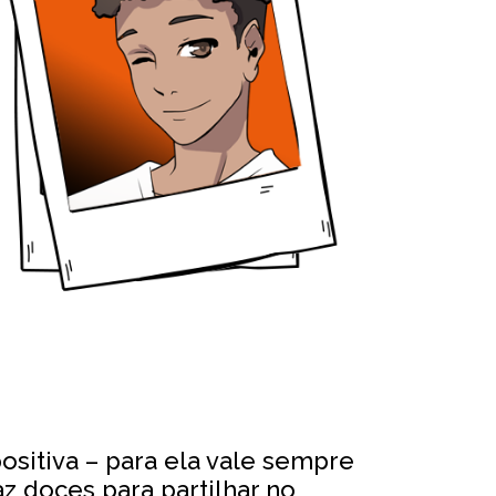
sitiva – para ela vale sempre
raz doces para partilhar no