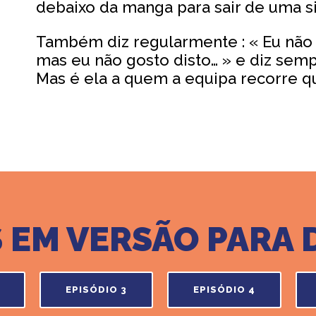
debaixo da manga para sair de uma s
Também diz regularmente : « Eu não 
mas eu não gosto disto… » e diz sempr
Mas é ela a quem a equipa recorre q
S EM VERSÃO PAR
EPISÓDIO 3
EPISÓDIO 4