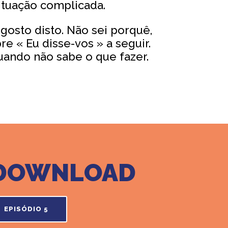
ituação complicada.
gosto disto. Não sei porquê,
e « Eu disse-vos » a seguir.
uando não sabe o que fazer.
A DOWNLOAD
EPISÓDIO 5