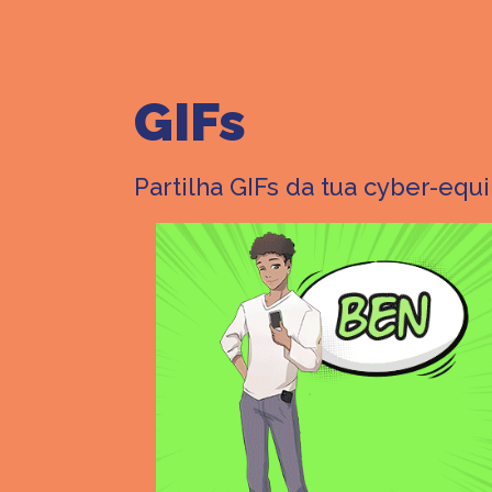
GIFs
Partilha GIFs da tua cyber-equ