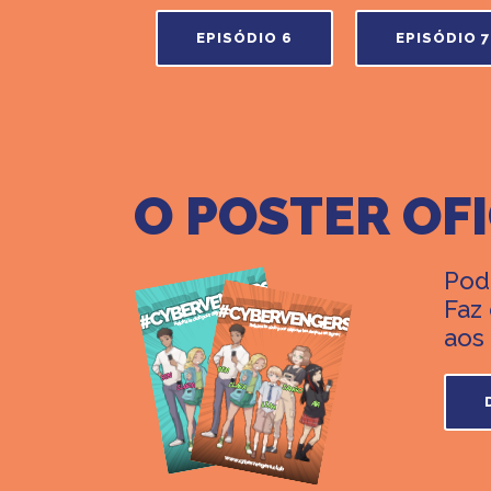
EPISÓDIO 6
EPISÓDIO 7
O POSTER OF
Pod
Faz
aos 