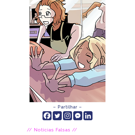
– Partilhar –
// Notícias Falsas //